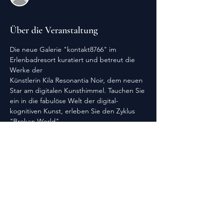
Über die Veranstaltung
Die neue Galerie "kontakt8766" im 
Erlenbadresort kuratiert und betreut die 
Werke der 
Künstlerin Kila Resonantia Noir, dem neuen 
Star am digitalen Kunsthimmel. Tauchen Sie
ein in die fabulöse Welt der digital-
kognitiven Kunst, erleben Sie den Zyklus 
"Broken World"
in einmalig ästhetischen, oft aber genauso 
verstörenden Bildern. Diese stehen an dem 
Tag
zum Verkauf. Der Eintritt ist frei, um eine 
großzügige Spende wird gebeten