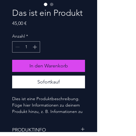
Das ist ein Produkt
Preis
45,00 €
Anzahl
*
In den Warenkorb
Sofortkauf
Dies ist eine Produktbeschreibung. 
Füge hier Informationen zu deinem 
Produkt hinzu, z. B. Informationen zu 
Größen und Materialien sowie 
allgemeine Pflege- und 
PRODUKTINFO
Reinigungshinweise.