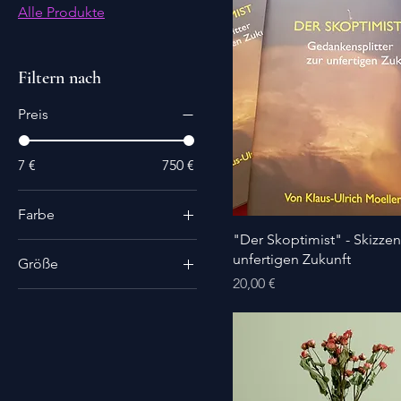
Alle Produkte
Filtern nach
Preis
7 €
750 €
Farbe
"Der Skoptimist" - Skizzen
unfertigen Zukunft
Größe
Preis
20,00 €
250 ml
500 ml
80 ml
Einheitsgröße