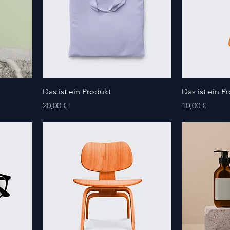
Das ist ein Produkt
Das ist ein P
Preis
Preis
20,00 €
10,00 €