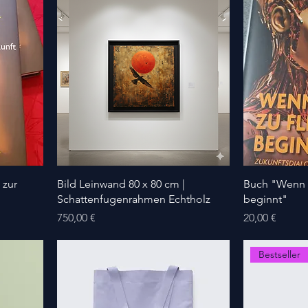
 zur
Bild Leinwand 80 x 80 cm |
Buch "Wenn di
Schattenfugenrahmen Echtholz
beginnt"
Preis
Preis
750,00 €
20,00 €
Bestseller