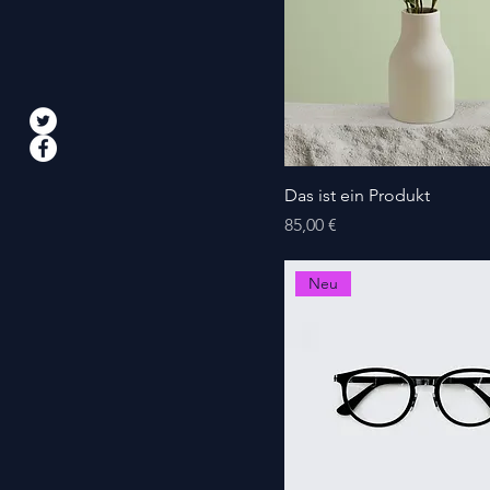
L
M
S
Das ist ein Produkt
Preis
85,00 €
Neu