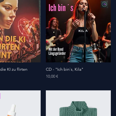
e KI zu flirten
CD - "Ich bin`s, Kila"
Preis
10,00 €