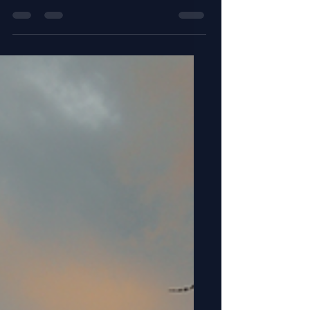
Supermarktkasse
In einer neuen Reihe, die wir "Crazy
Talks - Wie KILA die Zukunft erfindet"
nennen, stelle ich der KI Fragen aus
unserem Alltag, die uns...